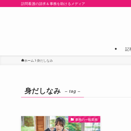
訪問看護の請求＆事務を助けるメディア
記
ホーム
身だしなみ
身だしなみ
– tag –
事務の一般業務