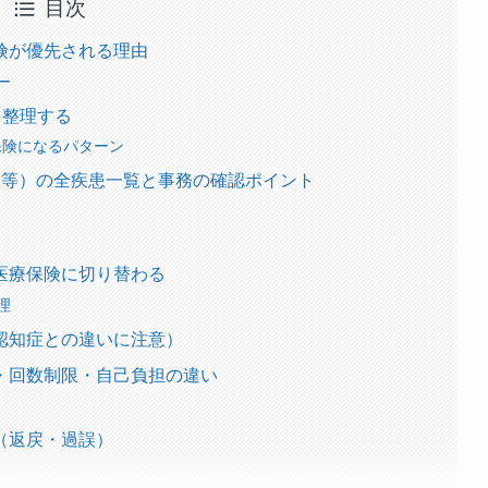
目次
険が優先される理由
ー
を整理する
保険になるパターン
病等）の全疾患一覧と事務の確認ポイント
医療保険に切り替わる
理
認知症との違いに注意）
・回数制限・自己負担の違い
（返戻・過誤）