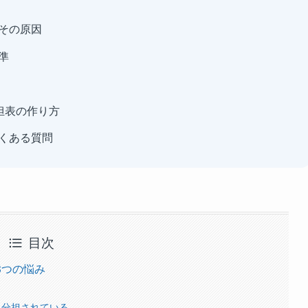
その原因
準
担表の作り方
くある質問
目次
3つの悩み
」分担されている